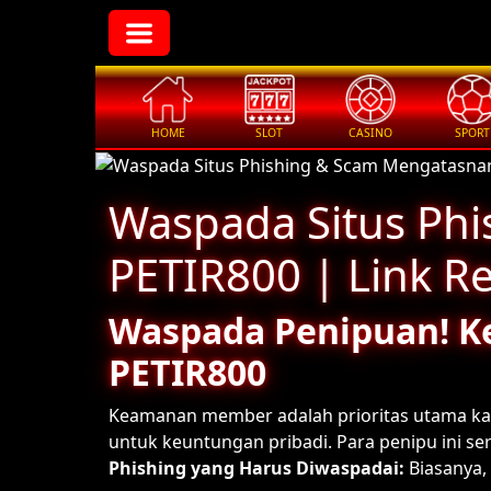
HOME
SLOT
CASINO
SPORT
Waspada Situs Ph
PETIR800 | Link R
Waspada Penipuan! Ke
PETIR800
Keamanan member adalah prioritas utama kami
untuk keuntungan pribadi. Para penipu ini s
Phishing yang Harus Diwaspadai:
Biasanya,