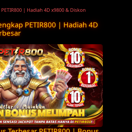
lengkap PETIR800 | Hadiah 4D
rbesar
s Terbesar PETIR800 | Bonus