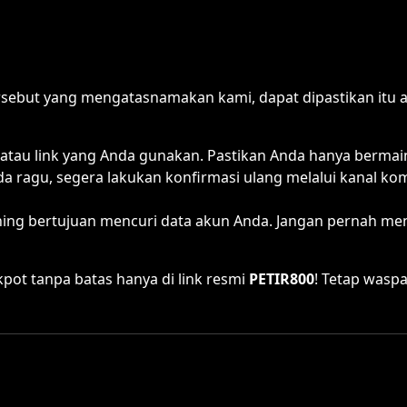
rsebut yang mengatasnamakan kami, dapat dipastikan itu 
atau link yang Anda gunakan. Pastikan Anda hanya bermain d
da ragu, segera lakukan konfirmasi ulang melalui kanal ko
hing bertujuan mencuri data akun Anda. Jangan pernah mengi
kpot tanpa batas hanya di link resmi
PETIR800
! Tetap wasp