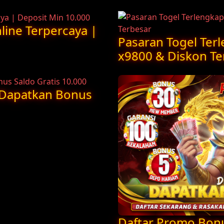
nline Terpercaya |
Pasaran Togel Ter
x9800 & Diskon Te
 Dapatkan Bonus
Daftar Promo Bonu