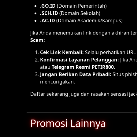
.GO.ID
(Domain Pemerintah)
.SCH.ID
(Domain Sekolah)
.AC.ID
(Domain Akademik/Kampus)
Jika Anda menemukan link dengan akhiran te
Scam:
Cek Link Kembali:
Selalu perhatikan URL 
Konfirmasi Layanan Pelanggan:
Jika An
atau
Telegram Resmi PETIR800
.
Jangan Berikan Data Pribadi:
Situs phis
mencurigakan.
Daftar sekarang juga dan rasakan sensasi jac
Promosi Lainnya