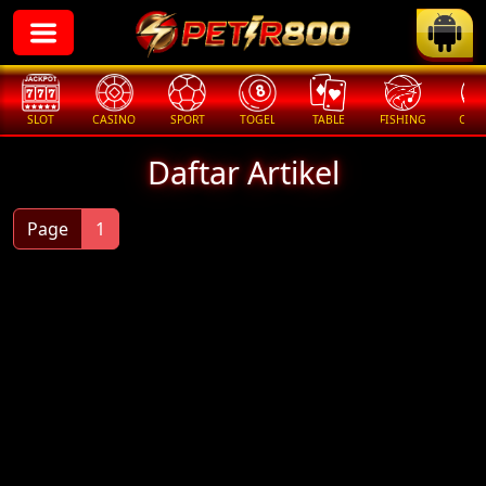
SLOT
CASINO
SPORT
TOGEL
TABLE
FISHING
COCK
Daftar Artikel
Page
1