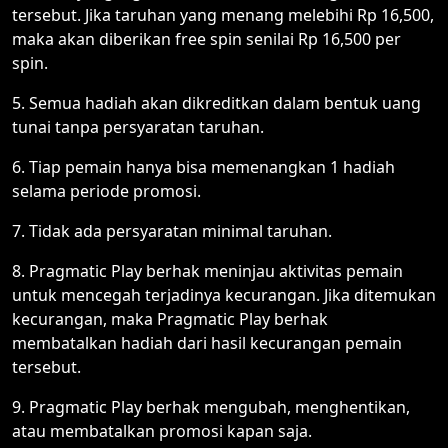
tersebut. Jika taruhan yang menang melebihi Rp 16,500,
maka akan diberikan free spin senilai Rp 16,500 per
spin.
5. Semua hadiah akan dikreditkan dalam bentuk uang
tunai tanpa persyaratan taruhan.
6. Tiap pemain hanya bisa memenangkan 1 hadiah
selama periode promosi.
7. Tidak ada persyaratan minimal taruhan.
8. Pragmatic Play berhak meninjau aktivitas pemain
untuk mencegah terjadinya kecurangan. Jika ditemukan
kecurangan, maka Pragmatic Play berhak
membatalkan hadiah dari hasil kecurangan pemain
tersebut.
9. Pragmatic Play berhak mengubah, menghentikan,
atau membatalkan promosi kapan saja.