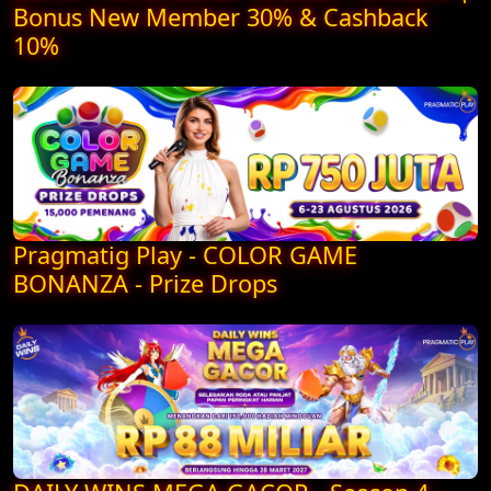
Bonus New Member 30% & Cashback
10%
Pragmatig Play - COLOR GAME
BONANZA - Prize Drops