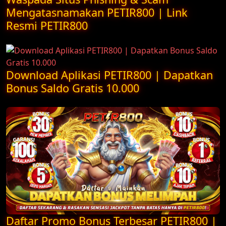
Mengatasnamakan PETIR800 | Link
Resmi PETIR800
Download Aplikasi PETIR800 | Dapatkan
Bonus Saldo Gratis 10.000
Daftar Promo Bonus Terbesar PETIR800 |